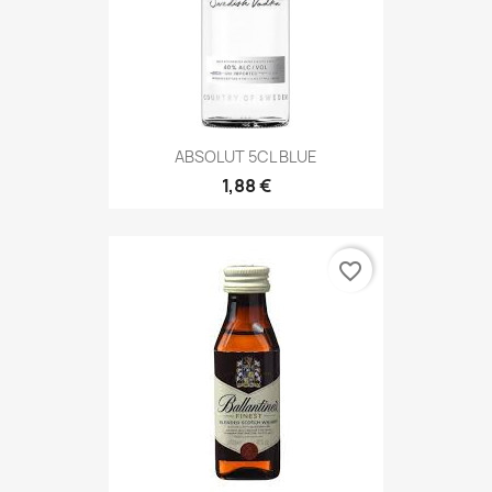
ABSOLUT 5CL BLUE
1,88 €
favorite_border