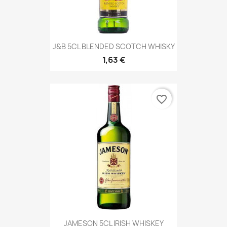
J&B 5CL BLENDED SCOTCH WHISKY
1,63 €
favorite_border
JAMESON 5CL IRISH WHISKEY