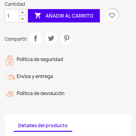
Cantidad

favorite_border
AÑADIR AL CARRITO
Compartir
Política de seguridad
Envíos y entrega
Política de devolución
Detalles del producto