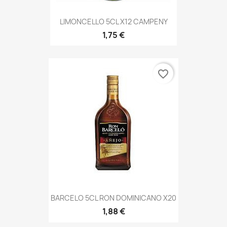
LIMONCELLO 5CL X12 CAMPENY
1,75 €
favorite_border
BARCELO 5CL RON DOMINICANO X20
1,88 €