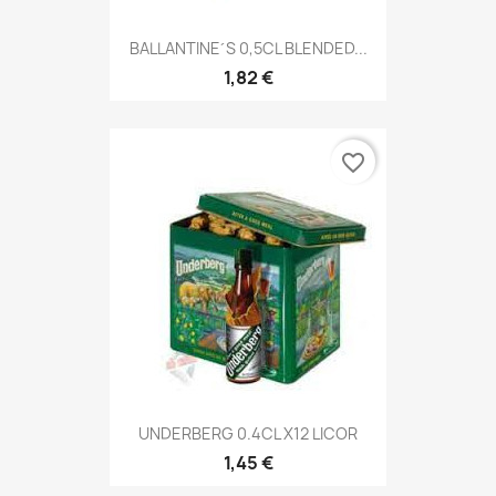
BALLANTINE´S 0,5CL BLENDED...
1,82 €
favorite_border
UNDERBERG 0.4CL X12 LICOR
1,45 €