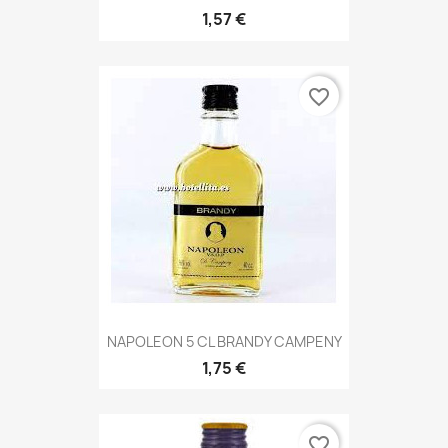
1,57 €
favorite_border
NAPOLEON 5 CL BRANDY CAMPENY
1,75 €
favorite_border