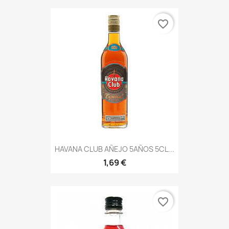
favorite_border
HAVANA CLUB AÑEJO 5AÑOS 5CL...
1,69 €
favorite_border