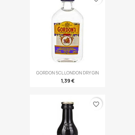
GORDON 5CL LONDON DRY GIN
1,39 €
favorite_border