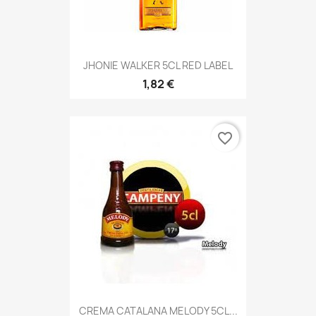
JHONIE WALKER 5CL RED LABEL
1,82 €
favorite_border
CREMA CATALANA MELODY 5CL...