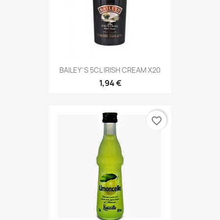
BAILEY`S 5CL IRISH CREAM X20
1,94 €
favorite_border