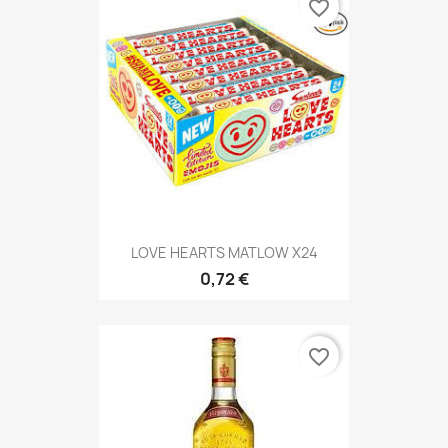
favorite_border
LOVE HEARTS MATLOW X24
0,72 €
favorite_border