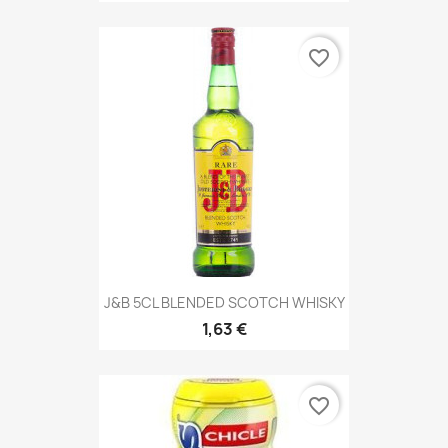
favorite_border
J&B 5CL BLENDED SCOTCH WHISKY
1,63 €
favorite_border