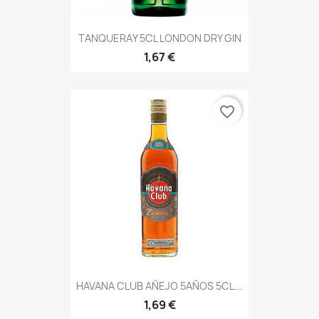
TANQUERAY 5CL LONDON DRY GIN
1,67 €
favorite_border
HAVANA CLUB AÑEJO 5AÑOS 5CL...
1,69 €