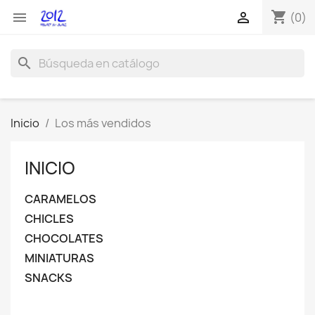
shopping_cart


(0)
search
Inicio
Los más vendidos
INICIO
CARAMELOS
CHICLES
CHOCOLATES
MINIATURAS
SNACKS