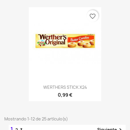
favorite_border
WERTHERS STICK X24
0,99 €
Mostrando 1-12 de 25 artículo(s)
1

Siguiente
2
3