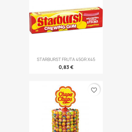
STARBURST FRUTA 45GR X45
0,83 €
favorite_border