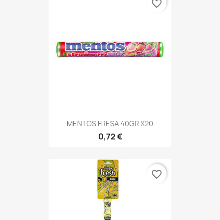
favorite_border
MENTOS FRESA 40GR X20
0,72 €
favorite_border