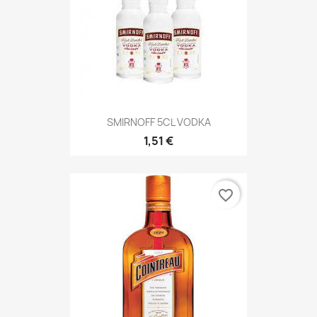
SMIRNOFF 5CL VODKA
1,51 €
favorite_border