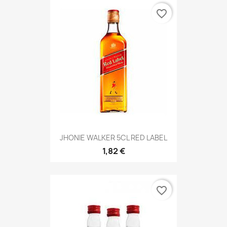
favorite_border
JHONIE WALKER 5CL RED LABEL
1,82 €
favorite_border