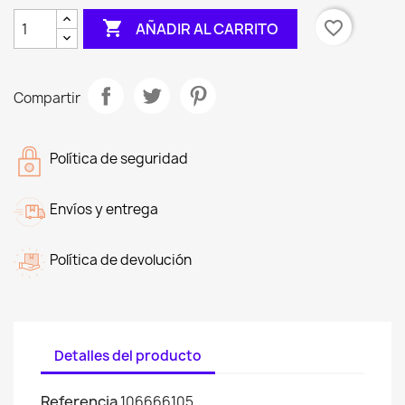

favorite_border
AÑADIR AL CARRITO
Compartir
Política de seguridad
Envíos y entrega
Política de devolución
Detalles del producto
Referencia
106666105