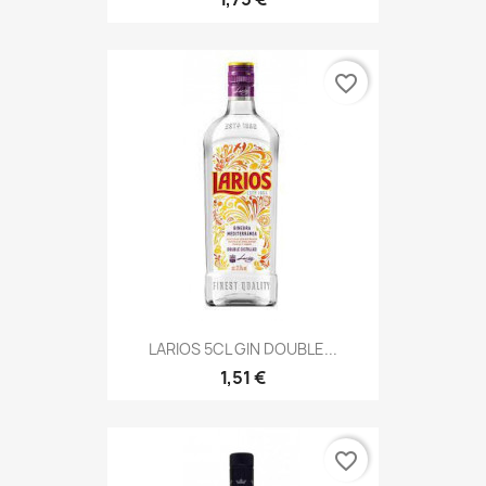
favorite_border
LARIOS 5CL GIN DOUBLE...
1,51 €
favorite_border