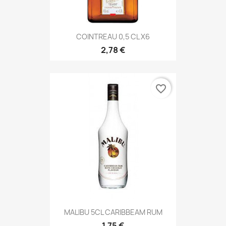
COINTREAU 0,5 CL X6
2,78 €
favorite_border
MALIBU 5CL CARIBBEAM RUM
1,75 €