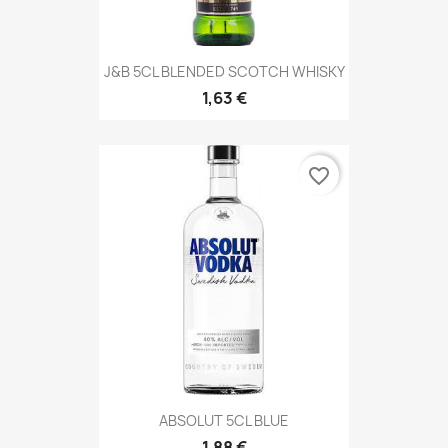
J&B 5CL BLENDED SCOTCH WHISKY
1,63 €
favorite_border
ABSOLUT 5CL BLUE
1,88 €