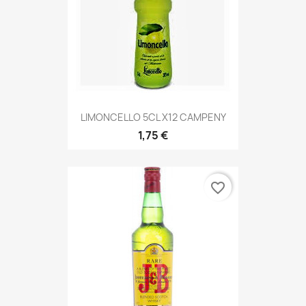
LIMONCELLO 5CL X12 CAMPENY
1,75 €
favorite_border