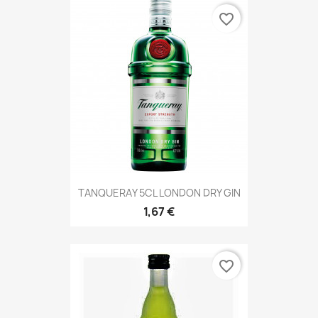
favorite_border
TANQUERAY 5CL LONDON DRY GIN
1,67 €
favorite_border