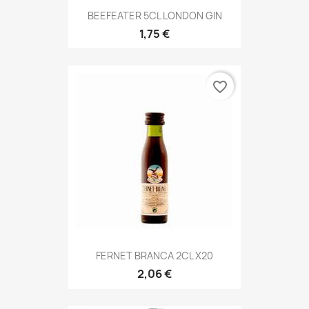
BEEFEATER 5CL LONDON GIN
1,75 €
favorite_border
FERNET BRANCA 2CL X20
2,06 €