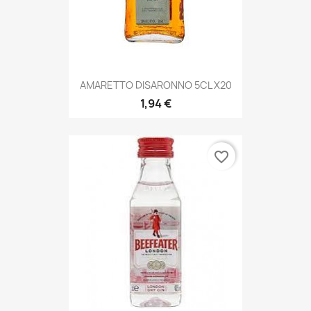
AMARETTO DISARONNO 5CL X20
1,94 €
favorite_border