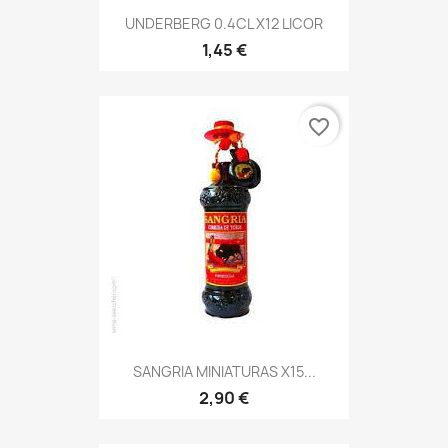
UNDERBERG 0.4CL X12 LICOR
1,45 €
favorite_border
SANGRIA MINIATURAS X15...
2,90 €