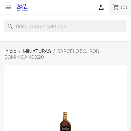
shopping_cart


(0)
search
Inicio
MINIATURAS
BARCELO 5CL RON
DOMINICANO X20