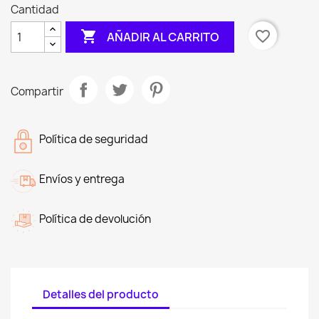
Cantidad

favorite_border
AÑADIR AL CARRITO
Compartir
Política de seguridad
Envíos y entrega
Política de devolución
Detalles del producto