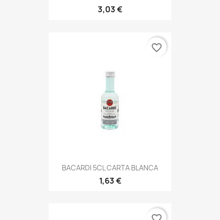
3,03 €
favorite_border
BACARDI 5CL CARTA BLANCA
1,63 €
favorite_border