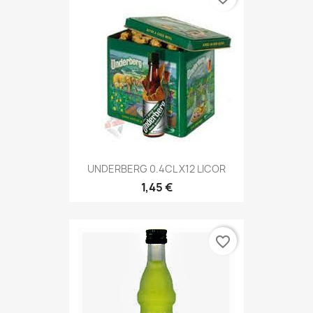
UNDERBERG 0.4CL X12 LICOR
1,45 €
favorite_border