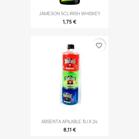
JAMESON 5CL IRISH WHISKEY
1,75 €
favorite_border
ABSENTA APILABLE 3U X 24
8,11 €