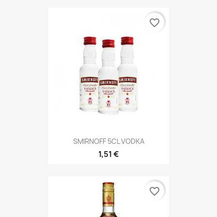
favorite_border
SMIRNOFF 5CL VODKA
1,51 €
favorite_border