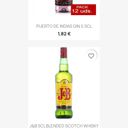
PUERTO DE INDIAS GIN 0.5CL
1,82 €
favorite_border
J&B 5CL BLENDED SCOTCH WHISKY