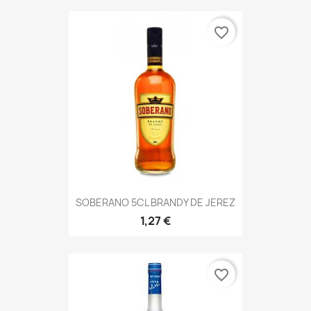
favorite_border
SOBERANO 5CL BRANDY DE JEREZ
1,27 €
favorite_border