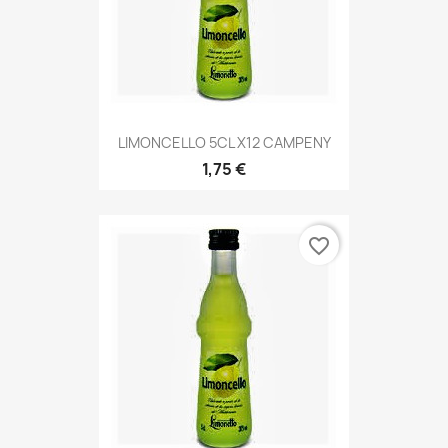
LIMONCELLO 5CL X12 CAMPENY
1,75 €
favorite_border