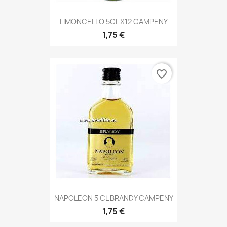
LIMONCELLO 5CL X12 CAMPENY
1,75 €
favorite_border
NAPOLEON 5 CL BRANDY CAMPENY
1,75 €