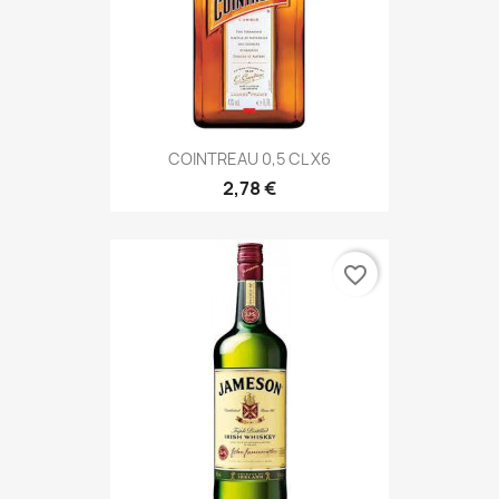
COINTREAU 0,5 CL X6
2,78 €
favorite_border