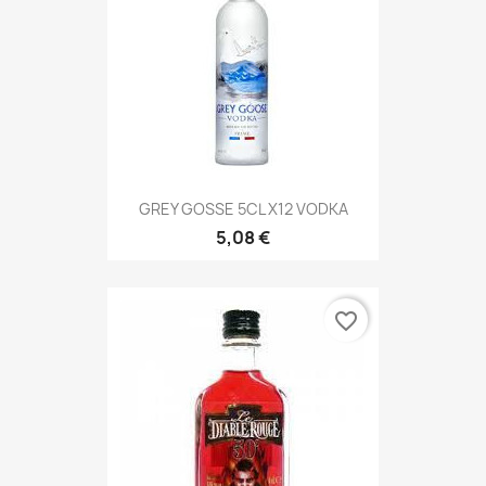
GREY GOSSE 5CL X12 VODKA
5,08 €
favorite_border