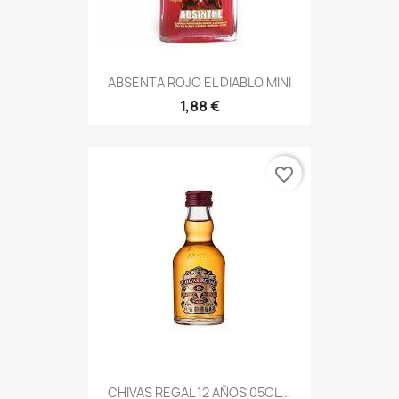
ABSENTA ROJO EL DIABLO MINI
1,88 €
favorite_border
CHIVAS REGAL 12 AÑOS 05CL...