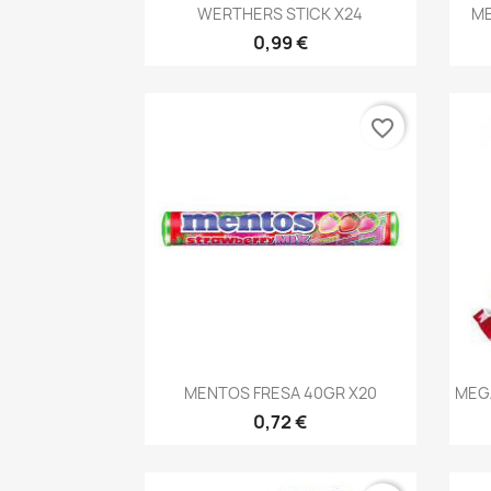
Vista rápida

WERTHERS STICK X24
ME
0,99 €
favorite_border
Vista rápida

MENTOS FRESA 40GR X20
MEG
0,72 €