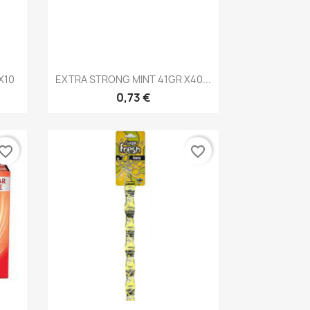
Vista rápida

X10
EXTRA STRONG MINT 41GR X40...
0,73 €
vorite_border
favorite_border