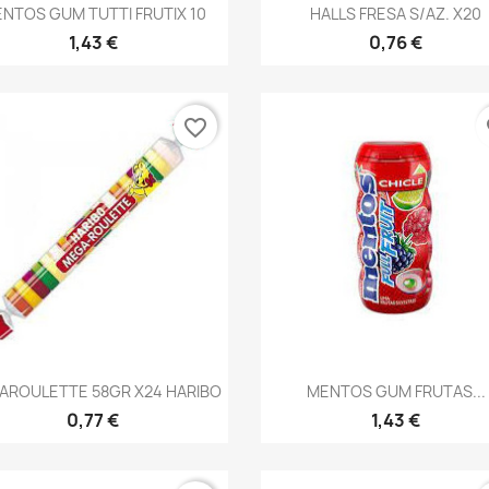
Vista rápida
Vista rápida


NTOS GUM TUTTI FRUTIX 10
HALLS FRESA S/AZ. X20
1,43 €
0,76 €
favorite_border
fa
Vista rápida
Vista rápida


AROULETTE 58GR X24 HARIBO
MENTOS GUM FRUTAS...
0,77 €
1,43 €