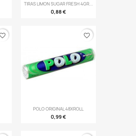
Vista rápida

TIRAS LIMON SUGAR FRESH 4GR...
0,88 €
vorite_border
favorite_border
Vista rápida

POLO ORIGINAL 48XROLL
0,99 €