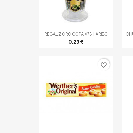
Vista rápida

REGALIZ ORO COPA X75 HARIBO
CHU
0,28 €
favorite_border