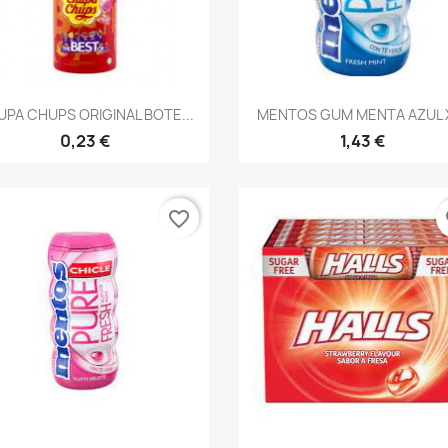
Vista rápida
Vista rápida


PA CHUPS ORIGINAL BOTE...
MENTOS GUM MENTA AZUL 
0,23 €
1,43 €
favorite_border
fa