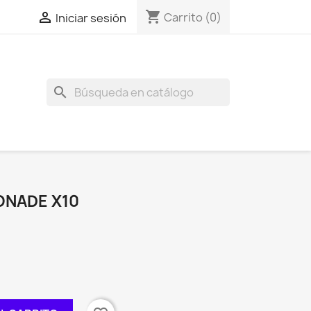
shopping_cart

Carrito
(0)
Iniciar sesión
search
ONADE X10