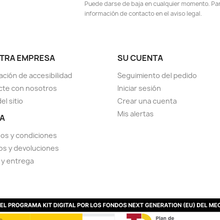
Puede darse de baja en cualquier momento. Para
información de contacto en el aviso legal.
TRA EMPRESA
SU CUENTA
ación de accesibilidad
Seguimiento del pedido
cte con nosotros
Iniciar sesión
el sitio
Crear una cuenta
Mis alertas
A
os y condiciones
s y devoluciones
 y entrega