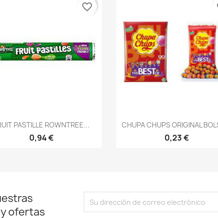
favorite_border
fa
Vista rápida
Vista rápida


RUIT PASTILLE ROWNTREE...
CHUPA CHUPS ORIGINAL BOLS
0,94 €
0,23 €
uestras
 y ofertas