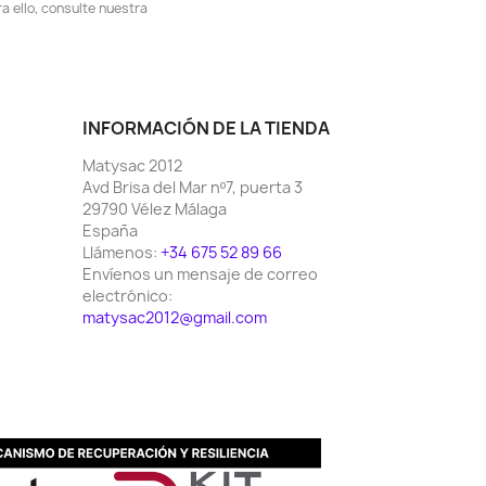
 ello, consulte nuestra
INFORMACIÓN DE LA TIENDA
Matysac 2012
Avd Brisa del Mar nº7, puerta 3
29790 Vélez Málaga
España
Llámenos:
+34 675 52 89 66
Envíenos un mensaje de correo
electrónico:
matysac2012@gmail.com