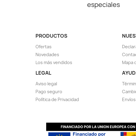
especiales
PRODUCTOS
NUES
Ofertas
Declar
Novedades
Conta
Los más vendidos
Mapa d
LEGAL
AYUD
Aviso legal
Términ
Pago seguro
Cambio
Política de Privacidad
Envíos