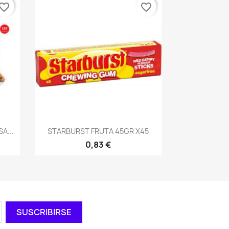
vorite_border
favorite_border
Vista rápida

A...
STARBURST FRUTA 45GR X45
0,83 €