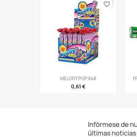
favorite_border
Vista rápida

MELODY POP X48
F
0,61 €
Infórmese de n
últimas noticias