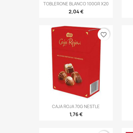
Vista rápida

TOBLERONE BLANCO 100GR X20
2,04 €
favorite_border
Vista rápida

CAJA ROJA 70G NESTLE
1,76 €