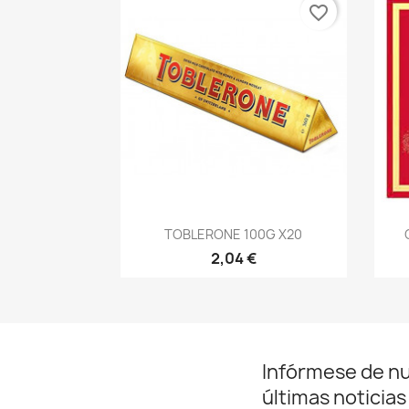
favorite_border
Vista rápida

TOBLERONE 100G X20
2,04 €
Infórmese de n
últimas noticias