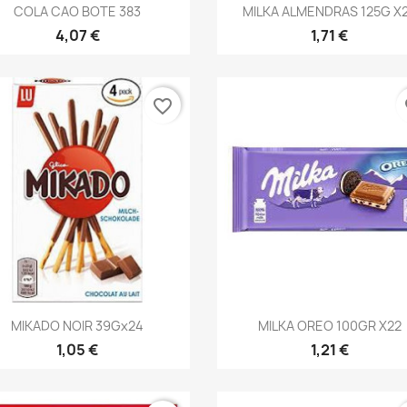
Vista rápida
Vista rápida


COLA CAO BOTE 383
MILKA ALMENDRAS 125G X
4,07 €
1,71 €
favorite_border
fa
Vista rápida
Vista rápida


MIKADO NOIR 39Gx24
MILKA OREO 100GR X22
1,05 €
1,21 €