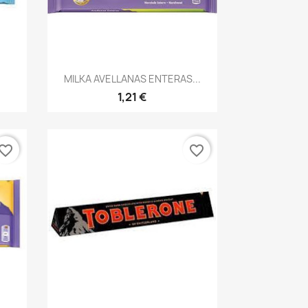
Vista rápida

MILKA AVELLANAS ENTERAS...
1,21 €
vorite_border
favorite_border