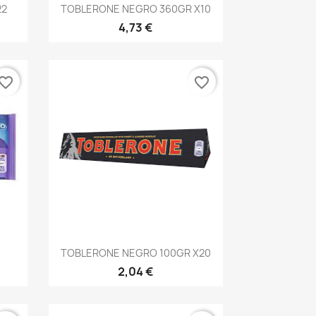
Vista rápida

22
TOBLERONE NEGRO 360GR X10
4,73 €
vorite_border
favorite_border
Vista rápida

TOBLERONE NEGRO 100GR X20
2,04 €