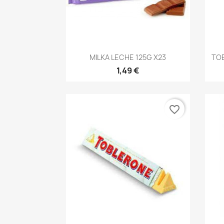
Vista rápida

MILKA LECHE 125G X23
TO
1,49 €
favorite_border