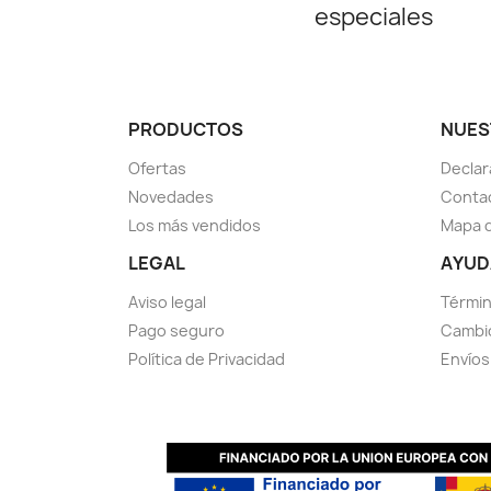
especiales
PRODUCTOS
NUES
Ofertas
Declar
Novedades
Conta
Los más vendidos
Mapa d
LEGAL
AYUD
Aviso legal
Términ
Pago seguro
Cambio
Política de Privacidad
Envíos