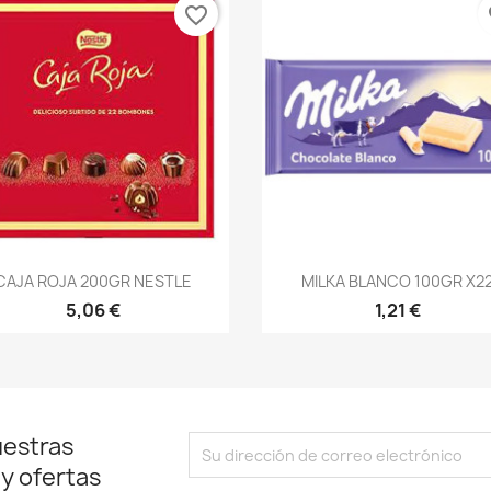
favorite_border
fa
Vista rápida
Vista rápida


CAJA ROJA 200GR NESTLE
MILKA BLANCO 100GR X2
5,06 €
1,21 €
uestras
 y ofertas