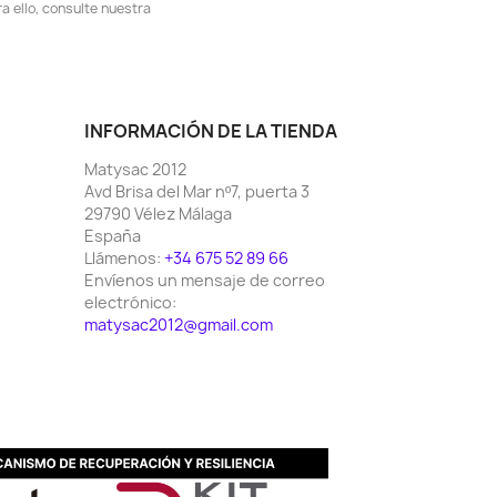
 ello, consulte nuestra
INFORMACIÓN DE LA TIENDA
Matysac 2012
Avd Brisa del Mar nº7, puerta 3
29790 Vélez Málaga
España
Llámenos:
+34 675 52 89 66
Envíenos un mensaje de correo
electrónico:
matysac2012@gmail.com