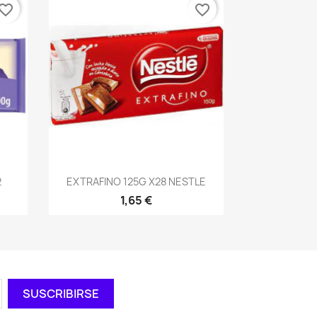
vorite_border
favorite_border
Vista rápida

2
EXTRAFINO 125G X28 NESTLE
1,65 €