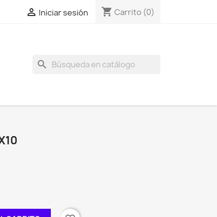
shopping_cart

Carrito
(0)
Iniciar sesión
search
X10