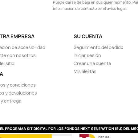
Puede darse de baja en cualquier momento. Para
información de contacto en el aviso legal.
TRA EMPRESA
SU CUENTA
ación de accesibilidad
Seguimiento del pedido
cte con nosotros
Iniciar sesión
el sitio
Crear una cuenta
Mis alertas
A
os y condiciones
s y devoluciones
 y entrega