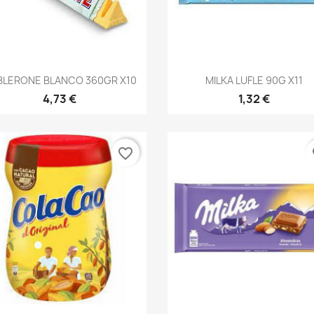
Vista rápida
Vista rápida


BLERONE BLANCO 360GR X10
MILKA LUFLE 90G X11
4,73 €
1,32 €
favorite_border
fa